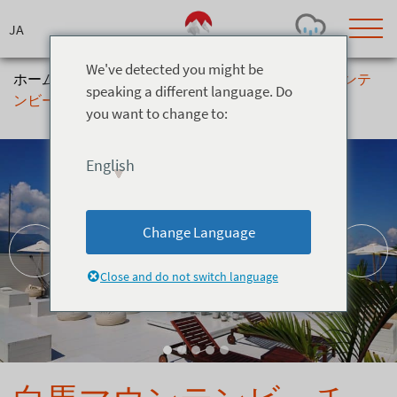
Skip
to
content
We've detected you might be
ホーム
>
アクティビティ
>
Relaxation
>
白馬マウンテ
speaking a different language. Do
ンビーチ
you want to change to:
Today's Outlook
Visibility
Rain
-
English
Snow (cm)
Conditions
0
-
-
-
24h
3day
7day
Change Language
Base (cm)
Lifts open
Runs (%)
0
0
-
0
Close and do not switch language
Bottom
Top
Temperature (°C)
Road
0
0
-
Current
Feels Like
Wind (km/h)
Barometric Pressure
0
0