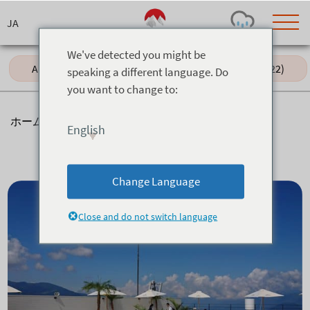
Skip
to
content
We've detected you might be
All (38)
Summer (25)
Winter (22)
speaking a different language. Do
you want to change to:
Today's Outlook
Visibility
Rain
-
ホーム
>
アクティビティ
>
Relaxation
English
Snow (cm)
Conditions
Relaxation
0
-
-
-
24h
3day
7day
Change Language
Base (cm)
Lifts open
Runs (%)
0
0
-
0
Close and do not switch language
Bottom
Top
Temperature (°C)
Road
0
0
-
Current
Feels Like
Wind (km/h)
Barometric Pressure
0
0