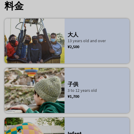
料金
大人
13 years old and over
¥2,500
子供
3 to 12 years old
¥1,700
Infant