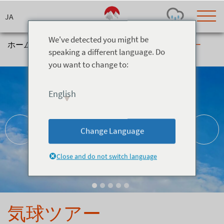
Skip
to
content
We've detected you might be
ホーム
>
アクティビティ
>
Adventure
>
気球ツアー
speaking a different language. Do
you want to change to:
Today's Outlook
Visibility
Few Showers
-
English
Snow (cm)
Conditions
0
-
-
-
24h
3day
7day
Change Language
Base (cm)
Lifts open
Runs (%)
0
0
-
0
Close and do not switch language
Bottom
Top
Temperature (°C)
Road
0
0
-
Current
Feels Like
Wind (km/h)
Barometric Pressure
気球ツアー
0
0