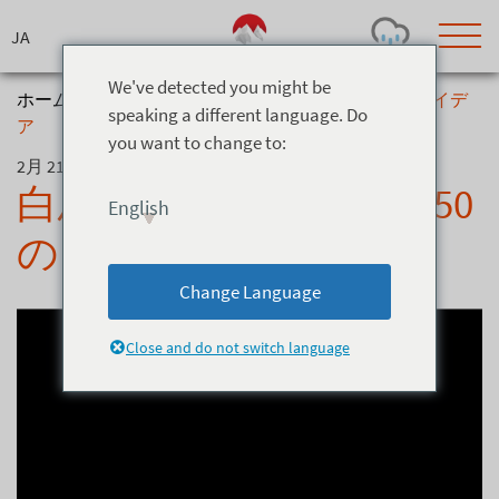
Skip
to
content
We've detected you might be
ホーム
>
ニュース
>
白馬の夏、遊び尽くす50のアイデ
speaking a different language. Do
ア
you want to change to:
Today's Outlook
Visibility
2月 21, 2025
Rain
-
白馬の夏、遊び尽くす50
English
Snow (cm)
Conditions
のアイデア
0
-
-
-
24h
3day
7day
Change Language
Base (cm)
Lifts open
Runs (%)
0
0
-
0
Close and do not switch language
Bottom
Top
Temperature (°C)
Road
0
0
-
Current
Feels Like
Wind (km/h)
Barometric Pressure
0
0