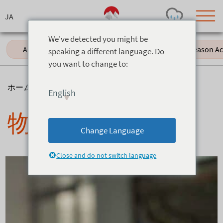
Skip
to
content
We've detected you might be
All (61)
Events (11)
Green Season Acti
speaking a different language. Do
you want to change to:
Today's Outlook
Visibility
Few Showers
-
ホーム
>
ニュース
>
物件管理
English
Snow (cm)
Conditions
物件管理
0
-
-
-
24h
3day
7day
Change Language
Base (cm)
Lifts open
Runs (%)
0
0
-
0
Close and do not switch language
Bottom
Top
Temperature (°C)
Road
0
0
-
Current
Feels Like
Wind (km/h)
Barometric Pressure
0
0