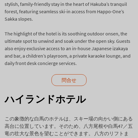
stylish, family-friendly stay in the heart of Hakuba’s tranquil
forest, featuring seamless ski-in access from Happo-One’s
Sakka slopes.
The highlight of the hotel is its soothing
outdoor onsen
, the
ultimate spot to unwind and soak under the open sky.
Guests
also enjoy exclusive access to an in-house Japanese izakaya
and bar, a children’s playroom, a private karaoke lounge, and
daily front desk concierge services.
問合せ
ハイランドホテル
この象徴的な白馬のホテルは、スキー場の向かい側にある
高台に位置しています。そのため、八方尾根や白馬47／五
竜の壮大な景色を望むことができます。 八方のリフトま