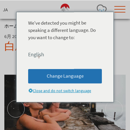
Skip
to
content
We've detected you might be
ホーム
>
ニュース
>
白馬の温泉付きホテル
speaking a different language. Do
6月 20, 2019
you want to change to:
Today's Outlook
Visibility
白馬の温泉付きホテル
Few Showers
-
English
Snow (cm)
Conditions
0
-
-
-
24h
3day
7day
Change Language
Base (cm)
Lifts open
Runs (%)
0
0
-
0
Close and do not switch language
Bottom
Top
Temperature (°C)
Road
0
0
-
Current
Feels Like
Wind (km/h)
Barometric Pressure
0
0