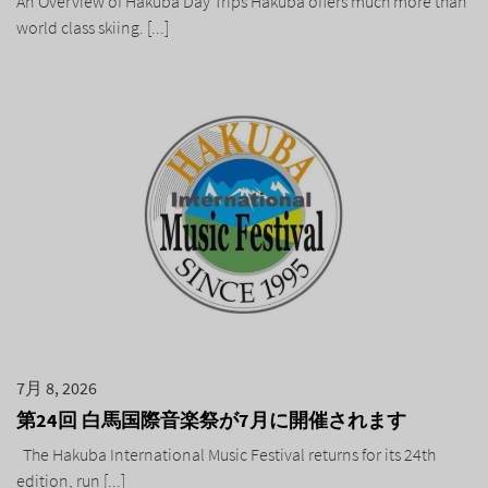
An Overview of Hakuba Day Trips Hakuba offers much more than
world class skiing. [...]
7月 8, 2026
第24回 白馬国際音楽祭が7月に開催されます
The Hakuba International Music Festival returns for its 24th
edition, run [...]