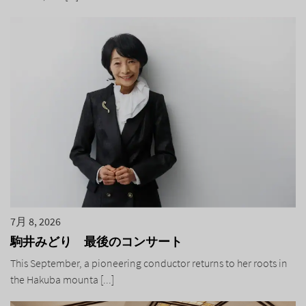
7月 8, 2026
駒井みどり 最後のコンサート
This September, a pioneering conductor returns to her roots in
the Hakuba mounta [...]