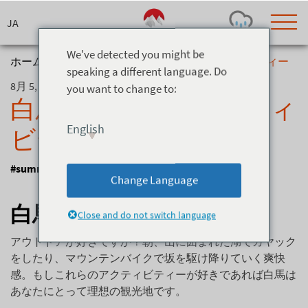
Skip
to
content
We've detected you might be
ホーム
>
ニュース
>
白馬アウトドアアクティビティー
speaking a different language. Do
8月 5, 2021
you want to change to:
Today's Outlook
Visibility
白馬アウトドアアクティ
Rain
-
English
ビティー
Snow (cm)
Conditions
0
-
-
-
#summer
24h
3day
7day
Change Language
Base (cm)
Lifts open
Runs (%)
0
0
-
0
白馬アクティビティー
Close and do not switch language
Bottom
Top
Temperature (°C)
Road
アウトドアが好きですか？朝、山に囲まれた湖でカヤック
0
0
-
をしたり、マウンテンバイクで坂を駆け降りていく爽快
Current
Feels Like
感。もしこれらのアクティビティーが好きであれば白馬は
Wind (km/h)
Barometric Pressure
あなたにとって理想の観光地です。
0
0