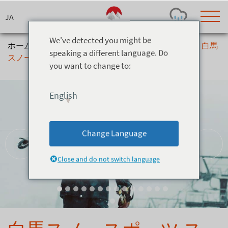
Skip
to
content
We've detected you might be
ホーム
>
インフォ＆サービス
>
スキースクール
>
白馬
speaking a different language. Do
スノースポーツ スクール
you want to change to:
Today's Outlook
Visibility
Rain
-
English
Snow (cm)
Conditions
0
-
-
-
24h
3day
7day
Change Language
Base (cm)
Lifts open
Runs (%)
0
0
-
0
Close and do not switch language
Bottom
Top
Temperature (°C)
Road
0
0
-
Current
Feels Like
Wind (km/h)
Barometric Pressure
0
0