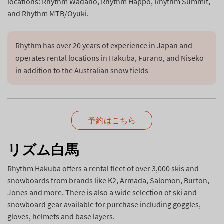
locations: Rhythm Wadano, Rhythm Happo, Rhythm Summit,
and Rhythm MTB/Oyuki.
Rhythm has over 20 years of experience in Japan and 
operates rental locations in Hakuba, Furano, and Niseko 
in addition to the Australian snow fields
予約はこちら
リズム白馬
Rhythm Hakuba offers a rental fleet of over 3,000 skis and
snowboards from brands like K2, Armada, Salomon, Burton,
Jones and more. There is also a wide selection of ski and
snowboard gear available for purchase including goggles,
gloves, helmets and base layers.