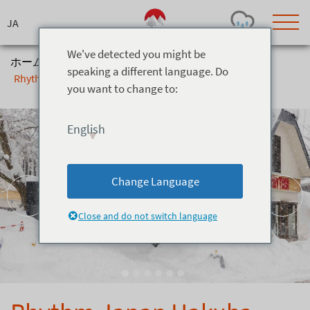
Skip
to
content
We've detected you might be
ホーム
>
インフォ＆サービス
>
スキーレンタル
>
speaking a different language. Do
Rhythm Japan Hakuba
you want to change to:
Today's Outlook
Visibility
Rain
-
English
Snow (cm)
Conditions
0
-
-
-
24h
3day
7day
Change Language
Base (cm)
Lifts open
Runs (%)
0
0
-
0
Close and do not switch language
Bottom
Top
Temperature (°C)
Road
0
0
-
Current
Feels Like
Wind (km/h)
Barometric Pressure
0
0