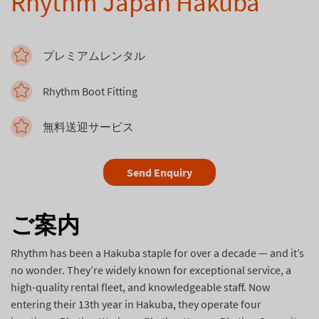
Rhythm Japan Hakuba
プレミアムレンタル
Rhythm Boot Fitting
無料送迎サービス
Send Enquiry
ご案内
Rhythm has been a Hakuba staple for over a decade — and it’s
no wonder. They’re widely known for exceptional service, a
high-quality rental fleet, and knowledgeable staff. Now
entering their 13th year in Hakuba, they operate four