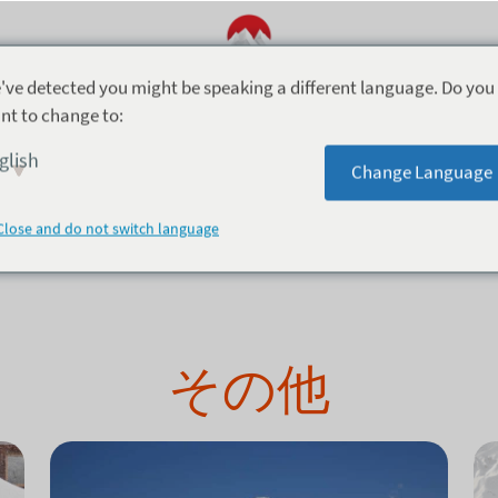
've detected you might be speaking a different language. Do you
nt to change to:
 ベビー シッティング
glish
Change Language
 シッティング
Close and do not switch language
その他