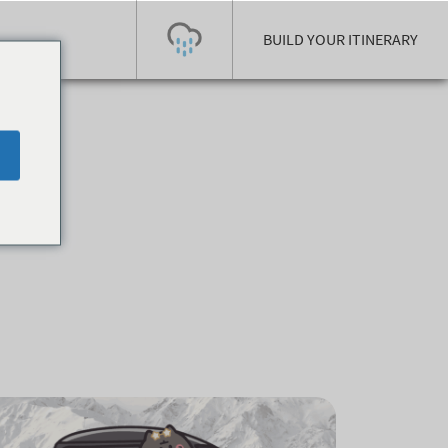
BUILD YOUR ITINERARY
Today's Outlook
Visibility
Rain
-
Snow (cm)
Conditions
0
-
-
-
24h
3day
7day
Base (cm)
Lifts open
Runs (%)
0
0
-
0
Bottom
Top
Temperature (°C)
Road
0
0
-
Current
Feels Like
Wind (km/h)
Barometric Pressure
0
0