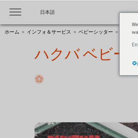
Skip
to
日本語
content
We
wa
ホーム
>
インフォ＆サービス
>
ベビーシッター
>
ハクバ
En
ハクバ ベビー