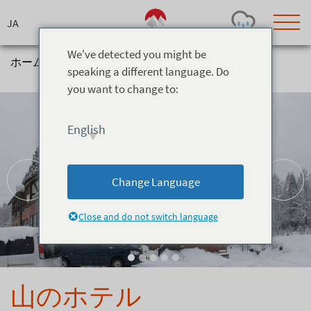
Skip
to
content
We've detected you might be
ホーム
>
宿泊施設
>
ホテル
>
山のホテル
speaking a different language. Do
you want to change to:
Today's Outlook
Visibility
Rain
-
English
Snow (cm)
Conditions
0
-
-
-
24h
3day
7day
Change Language
Base (cm)
Lifts open
Runs (%)
0
0
-
0
Close and do not switch language
Bottom
Top
Temperature (°C)
Road
0
0
-
Current
Feels Like
Wind (km/h)
Barometric Pressure
山のホテル
0
0