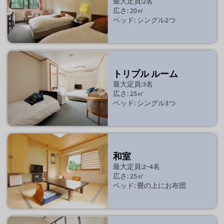
最大定員:2名
広さ: 20㎡
ベッド: シングル2つ
トリプル ルーム
最大定員:3名
広さ: 25㎡
ベッド: シングル3つ
和室
最大定員:2~4名
広さ: 25㎡
ベッド: 畳の上にお布団