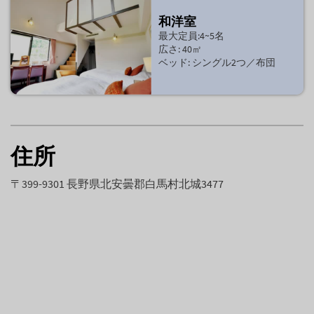
和洋室
最大定員:4~5名
広さ: 40㎡
ベッド: シングル2つ／布団
住所
〒399-9301 長野県北安曇郡白馬村北城3477