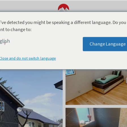
've detected you might be speaking a different language. Do you
nt to change to:
glish
Change Language
Close and do not switch language