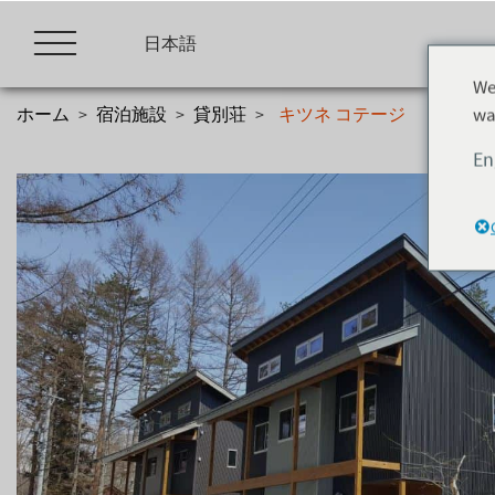
Skip
to
日本語
content
We
wa
ホーム
>
宿泊施設
>
貸別荘
>
キツネ コテージ
En