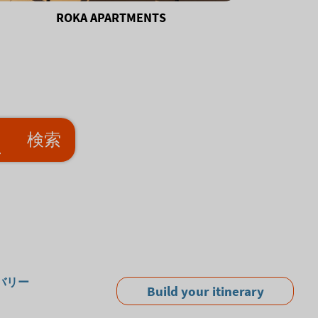
ROKA APARTMENTS
検索
バリー
Build your itinerary