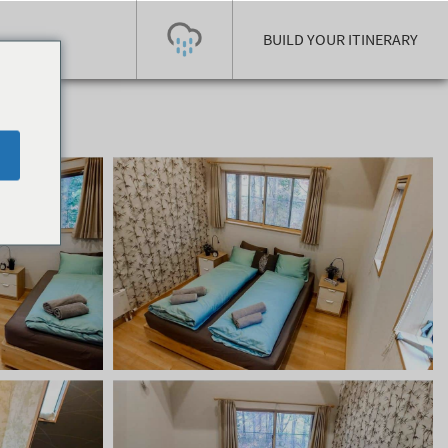
BUILD YOUR ITINERARY
Today's Outlook
Visibility
Few Showers
-
Snow (cm)
Conditions
0
-
-
-
24h
3day
7day
Base (cm)
Lifts open
Runs (%)
0
0
-
0
Bottom
Top
Temperature (°C)
Road
0
0
-
Current
Feels Like
Wind (km/h)
Barometric Pressure
0
0