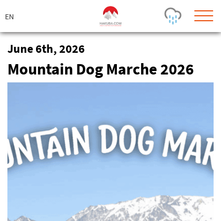
ス
キ
ッ
プ
June 6th, 2026
Mountain Dog Marche 2026
Today's Outlook
Visibility
Rain
-
Snow (cm)
Conditions
0
-
-
-
24h
3day
7day
Base (cm)
Lifts open
Runs (%)
0
0
-
0
Bottom
Top
Temperature (°C)
Road
0
0
-
Current
Feels Like
Wind (km/h)
Barometric Pressure
0
0