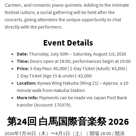
Carmen
, and romantic piano quintets. Adding to the intimate
festival culture, a social gathering will be held after the
concerts, giving attendees the unique opportunity to chat
directly with the performers.
Event Details
Date:
Thursday, July 30th – Saturday, August 1st, 2026
Time:
Doors open at 18:00, performances begin at 19:00
Price:
3-Day Pass: ¥5,000 | 1-Day Ticket (Adult): ¥3,000 |
1-Day Ticket (Age 15 & under): ¥2,000
Location:
Kyowa Wing Hakuba (Wing 21) – Approx. a 10-
minute walk from Hakuba Station
More Info:
Payments can be made via Japan Post Bank
transfer (Account: 170379).
第24回 白馬国際音楽祭 2026
2026年7月30日（木）〜8月1日（土）｜開場 18:00 / 開演