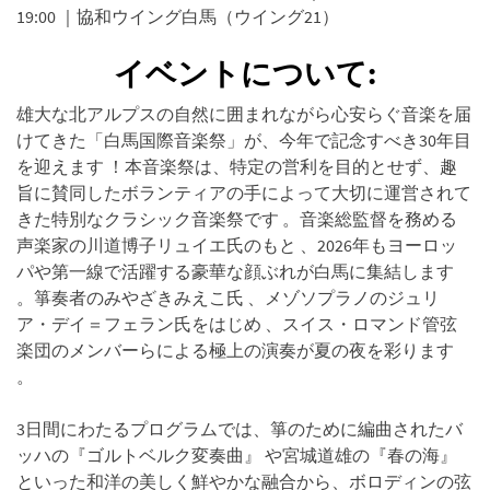
19:00 ｜協和ウイング白馬（ウイング21）
イベントについて:
雄大な北アルプスの自然に囲まれながら心安らぐ音楽を届
けてきた「白馬国際音楽祭」が、今年で記念すべき30年目
を迎えます ！本音楽祭は、特定の営利を目的とせず、趣
旨に賛同したボランティアの手によって大切に運営されて
きた特別なクラシック音楽祭です 。音楽総監督を務める
声楽家の川道博子リュイエ氏のもと 、2026年もヨーロッ
パや第一線で活躍する豪華な顔ぶれが白馬に集結します
。箏奏者のみやざきみえこ氏 、メゾソプラノのジュリ
ア・デイ＝フェラン氏をはじめ 、スイス・ロマンド管弦
楽団のメンバーらによる極上の演奏が夏の夜を彩ります
。
3日間にわたるプログラムでは、箏のために編曲されたバ
ッハの『ゴルトベルク変奏曲』 や宮城道雄の『春の海』
といった和洋の美しく鮮やかな融合から、ボロディンの弦