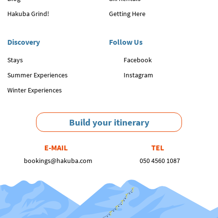
Hakuba Grind!
Getting Here
Discovery
Follow Us
Stays
Facebook
Summer Experiences
Instagram
Winter Experiences
Build your itinerary
E-MAIL
TEL
bookings@hakuba.com
050 4560 1087