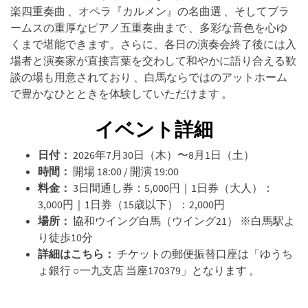
楽四重奏曲 、オペラ『カルメン』の名曲選 、そしてブラ
ームスの重厚なピアノ五重奏曲まで 、多彩な音色を心ゆ
くまで堪能できます。さらに、各日の演奏会終了後には入
場者と演奏家が直接言葉を交わして和やかに語り合える歓
談の場も用意されており 、白馬ならではのアットホーム
で豊かなひとときを体験していただけます 。
イベント詳細
日付：
2026年7月30日（木）〜8月1日（土）
時間：
開場 18:00 / 開演 19:00
料金：
3日間通し券：5,000円｜1日券（大人）：
3,000円｜1日券（15歳以下）：2,000円
場所：
協和ウイング白馬（ウイング21） ※白馬駅よ
り徒歩10分
詳細はこちら：
チケットの郵便振替口座は「ゆうち
ょ銀行 ○一九支店 当座170379」となります 。