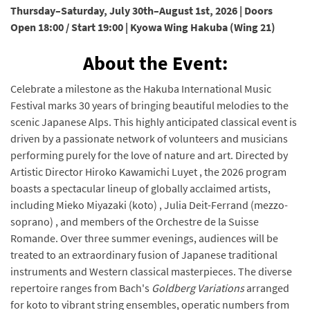
Thursday–Saturday, July 30th–August 1st, 2026 | Doors
Open 18:00 / Start 19:00 | Kyowa Wing Hakuba (Wing 21)
About the Event:
Celebrate a milestone as the Hakuba International Music
Festival marks 30 years of bringing beautiful melodies to the
scenic Japanese Alps. This highly anticipated classical event is
driven by a passionate network of volunteers and musicians
performing purely for the love of nature and art. Directed by
Artistic Director Hiroko Kawamichi Luyet , the 2026 program
boasts a spectacular lineup of globally acclaimed artists,
including Mieko Miyazaki (koto) , Julia Deit-Ferrand (mezzo-
soprano) , and members of the Orchestre de la Suisse
Romande. Over three summer evenings, audiences will be
treated to an extraordinary fusion of Japanese traditional
instruments and Western classical masterpieces. The diverse
repertoire ranges from Bach's
Goldberg Variations
arranged
for koto to vibrant string ensembles, operatic numbers from