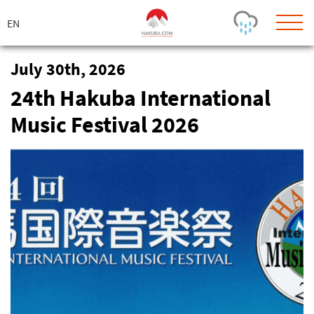
ス
キ
ッ
プ
July 30th, 2026
24th Hakuba International
Today's Outlook
Visibility
Rain
-
Music Festival 2026
Snow (cm)
Conditions
0
-
-
-
24h
3day
7day
Base (cm)
Lifts open
Runs (%)
0
0
-
0
Bottom
Top
Temperature (°C)
Road
0
0
-
Current
Feels Like
Wind (km/h)
Barometric Pressure
0
0